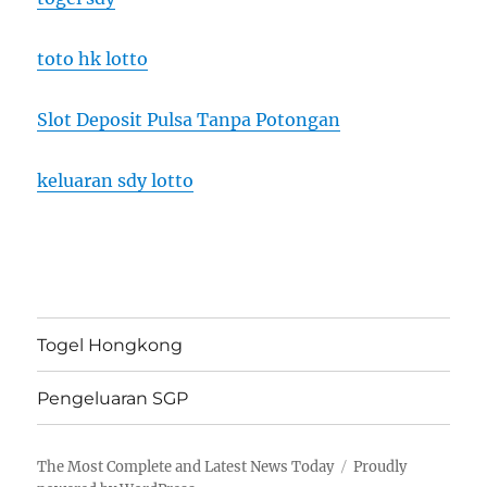
toto hk lotto
Slot Deposit Pulsa Tanpa Potongan
keluaran sdy lotto
Togel Hongkong
Pengeluaran SGP
The Most Complete and Latest News Today
Proudly