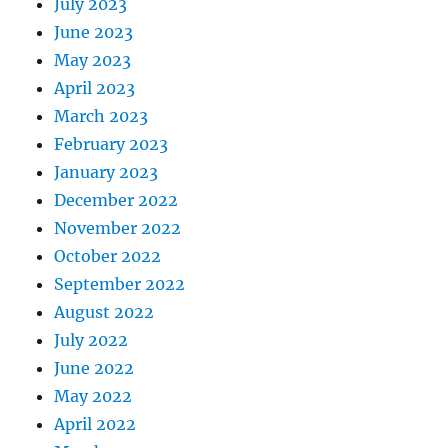
July 2023
June 2023
May 2023
April 2023
March 2023
February 2023
January 2023
December 2022
November 2022
October 2022
September 2022
August 2022
July 2022
June 2022
May 2022
April 2022