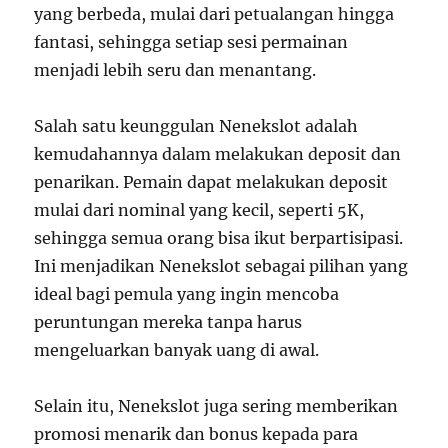
yang berbeda, mulai dari petualangan hingga
fantasi, sehingga setiap sesi permainan
menjadi lebih seru dan menantang.
Salah satu keunggulan Nenekslot adalah
kemudahannya dalam melakukan deposit dan
penarikan. Pemain dapat melakukan deposit
mulai dari nominal yang kecil, seperti 5K,
sehingga semua orang bisa ikut berpartisipasi.
Ini menjadikan Nenekslot sebagai pilihan yang
ideal bagi pemula yang ingin mencoba
peruntungan mereka tanpa harus
mengeluarkan banyak uang di awal.
Selain itu, Nenekslot juga sering memberikan
promosi menarik dan bonus kepada para