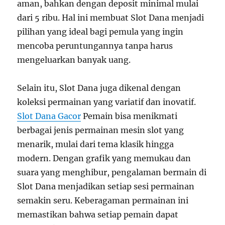
aman, bahkan dengan deposit minimal mulai
dari 5 ribu. Hal ini membuat Slot Dana menjadi
pilihan yang ideal bagi pemula yang ingin
mencoba peruntungannya tanpa harus
mengeluarkan banyak uang.
Selain itu, Slot Dana juga dikenal dengan
koleksi permainan yang variatif dan inovatif.
Slot Dana Gacor
Pemain bisa menikmati
berbagai jenis permainan mesin slot yang
menarik, mulai dari tema klasik hingga
modern. Dengan grafik yang memukau dan
suara yang menghibur, pengalaman bermain di
Slot Dana menjadikan setiap sesi permainan
semakin seru. Keberagaman permainan ini
memastikan bahwa setiap pemain dapat