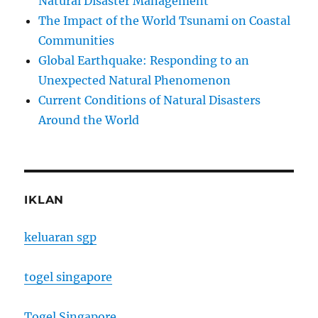
Natural Disaster Management
The Impact of the World Tsunami on Coastal
Communities
Global Earthquake: Responding to an
Unexpected Natural Phenomenon
Current Conditions of Natural Disasters
Around the World
IKLAN
keluaran sgp
togel singapore
Togel Singapore