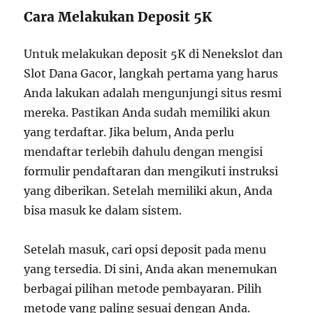
Cara Melakukan Deposit 5K
Untuk melakukan deposit 5K di Nenekslot dan
Slot Dana Gacor, langkah pertama yang harus
Anda lakukan adalah mengunjungi situs resmi
mereka. Pastikan Anda sudah memiliki akun
yang terdaftar. Jika belum, Anda perlu
mendaftar terlebih dahulu dengan mengisi
formulir pendaftaran dan mengikuti instruksi
yang diberikan. Setelah memiliki akun, Anda
bisa masuk ke dalam sistem.
Setelah masuk, cari opsi deposit pada menu
yang tersedia. Di sini, Anda akan menemukan
berbagai pilihan metode pembayaran. Pilih
metode yang paling sesuai dengan Anda.