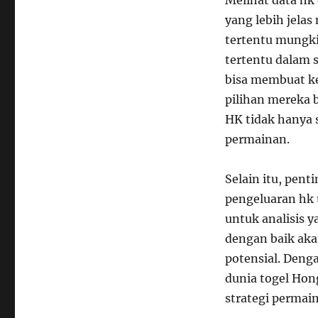
Melihat data h
yang lebih jela
tertentu mungki
tertentu dalam 
bisa membuat ke
pilihan mereka b
HK tidak hanya s
permainan.
Selain itu, pen
pengeluaran hk 
untuk analisis 
dengan baik ak
potensial. Deng
dunia togel Hon
strategi permai