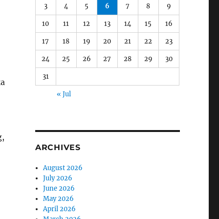
3
4
5
6
7
8
9
10
11
12
13
14
15
16
17
18
19
20
21
22
23
24
25
26
27
28
29
30
31
ka
« Jul
g,
ARCHIVES
August 2026
July 2026
June 2026
May 2026
April 2026