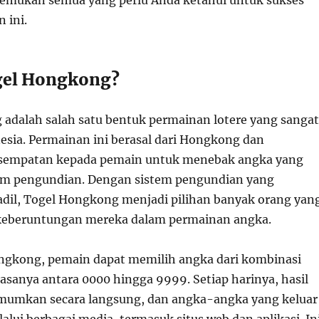
emukan semua yang perlu Anda ketahui untuk sukses
 ini.
gel Hongkong?
adalah salah satu bentuk permainan lotere yang sangat
nesia. Permainan ini berasal dari Hongkong dan
empatan kepada pemain untuk menebak angka yang
lam pengundian. Dengan sistem pengundian yang
adil, Togel Hongkong menjadi pilihan banyak orang yan
keberuntungan mereka dalam permainan angka.
ngkong, pemain dapat memilih angka dari kombinasi
asanya antara 0000 hingga 9999. Setiap harinya, hasil
mumkan secara langsung, dan angka-angka yang keluar