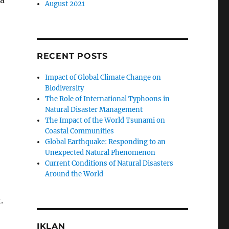
ra
August 2021
RECENT POSTS
Impact of Global Climate Change on
Biodiversity
The Role of International Typhoons in
Natural Disaster Management
The Impact of the World Tsunami on
Coastal Communities
Global Earthquake: Responding to an
Unexpected Natural Phenomenon
Current Conditions of Natural Disasters
Around the World
.
IKLAN