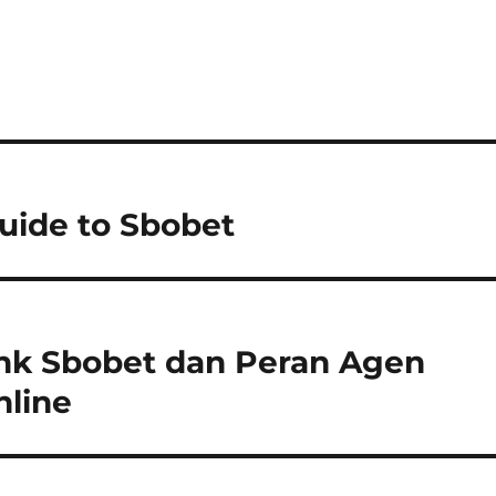
uide to Sbobet
nk Sbobet dan Peran Agen
nline