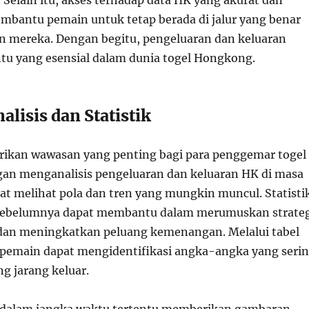
 Selain itu, akses terhadap data HK yang akurat dan
embantu pemain untuk tetap berada di jalur yang benar
 mereka. Dengan begitu, pengeluaran dan keluaran
ntu yang esensial dalam dunia togel Hongkong.
alisis dan Statistik
ikan wawasan yang penting bagi para penggemar togel
an menganalisis pengeluaran dan keluaran HK di masa
pat melihat pola dan tren yang mungkin muncul. Statisti
l sebelumnya dapat membantu dalam merumuskan strate
 dan meningkatkan peluang kemenangan. Melalui tabel
a pemain dapat mengidentifikasi angka-angka yang seri
g jarang keluar.