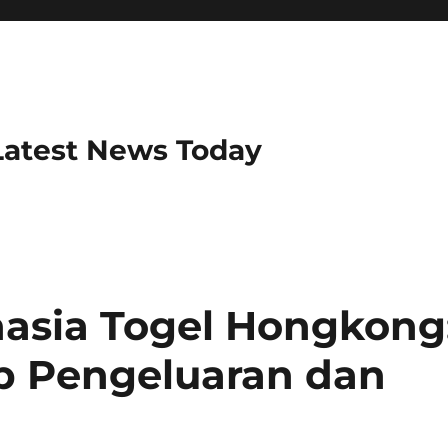
Latest News Today
sia Togel Hongkong
 Pengeluaran dan