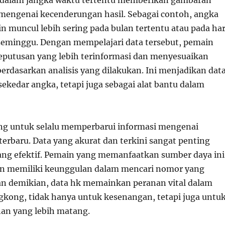
k dalam jangka waktu tertentu memberikan gambaran
s mengenai kecenderungan hasil. Sebagai contoh, angka
n muncul lebih sering pada bulan tertentu atau pada har
seminggu. Dengan mempelajari data tersebut, pemain
putusan yang lebih terinformasi dan menyesuaikan
erdasarkan analisis yang dilakukan. Ini menjadikan dat
ekedar angka, tetapi juga sebagai alat bantu dalam
ting untuk selalu memperbarui informasi mengenai
terbaru. Data yang akurat dan terkini sangat penting
yang efektif. Pemain yang memanfaatkan sumber daya ini
an memiliki keunggulan dalam mencari nomor yang
an demikian, data hk memainkan peranan vital dalam
gkong, tidak hanya untuk kesenangan, tetapi juga untu
nan yang lebih matang.