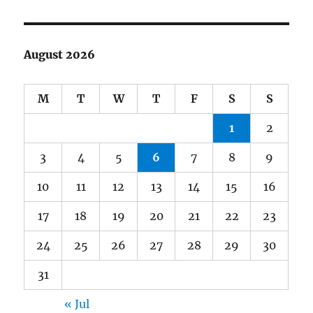
August 2026
M
T
W
T
F
S
S
1
2
3
4
5
6
7
8
9
10
11
12
13
14
15
16
17
18
19
20
21
22
23
24
25
26
27
28
29
30
31
« Jul