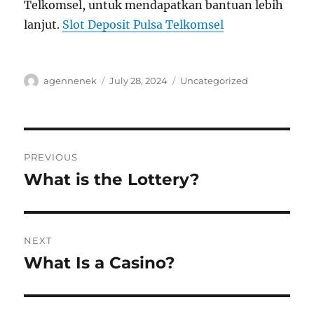
Telkomsel, untuk mendapatkan bantuan lebih
lanjut.
Slot Deposit Pulsa Telkomsel
Author
Posted
Categories
agennenek
July 28, 2024
Uncategorized
on
Post
PREVIOUS
navigation
What is the Lottery?
Previous
post:
NEXT
What Is a Casino?
Next
post: