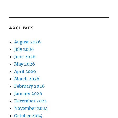
ARCHIVES
August 2026
July 2026
June 2026
May 2026
April 2026
March 2026
February 2026
January 2026
December 2025
November 2024
October 2024