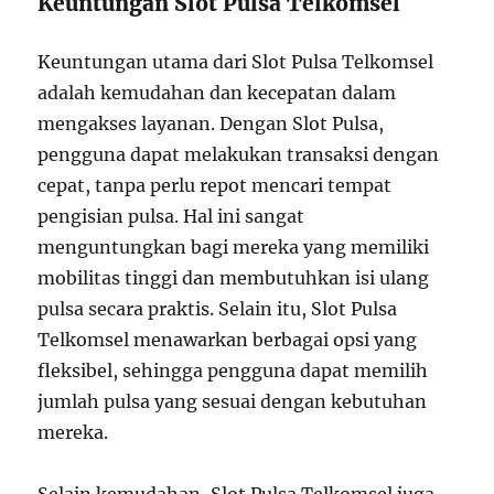
Keuntungan Slot Pulsa Telkomsel
Keuntungan utama dari Slot Pulsa Telkomsel
adalah kemudahan dan kecepatan dalam
mengakses layanan. Dengan Slot Pulsa,
pengguna dapat melakukan transaksi dengan
cepat, tanpa perlu repot mencari tempat
pengisian pulsa. Hal ini sangat
menguntungkan bagi mereka yang memiliki
mobilitas tinggi dan membutuhkan isi ulang
pulsa secara praktis. Selain itu, Slot Pulsa
Telkomsel menawarkan berbagai opsi yang
fleksibel, sehingga pengguna dapat memilih
jumlah pulsa yang sesuai dengan kebutuhan
mereka.