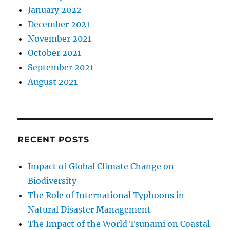
January 2022
December 2021
November 2021
October 2021
September 2021
August 2021
RECENT POSTS
Impact of Global Climate Change on
Biodiversity
The Role of International Typhoons in
Natural Disaster Management
The Impact of the World Tsunami on Coastal