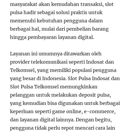
masyarakat akan kemudahan transaksi, slot
pulsa hadir sebagai solusi praktis untuk
memenuhi kebutuhan pengguna dalam
berbagai hal, mulai dari pembelian barang
hingga pembayaran layanan digital.
Layanan ini umumnya ditawarkan oleh
provider telekomunikasi seperti Indosat dan
Telkomsel, yang memiliki populasi pengguna
yang besar di Indonesia. Slot Pulsa Indosat dan
Slot Pulsa Telkomsel memungkinkan
pelanggan untuk melakukan deposit pulsa,
yang kemudian bisa digunakan untuk berbagai
keperluan seperti game online, e-commerce,
dan layanan digital lainnya. Dengan begitu,
pengguna tidak perlu repot mencari cara lain