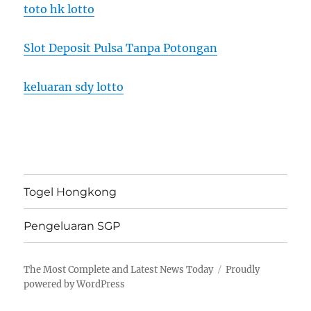
toto hk lotto
Slot Deposit Pulsa Tanpa Potongan
keluaran sdy lotto
Togel Hongkong
Pengeluaran SGP
The Most Complete and Latest News Today
Proudly
powered by WordPress