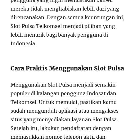
pengguna yang ingin memastikan bahwa
mereka tidak menghabiskan lebih dari yang
direncanakan. Dengan semua keuntungan ini,
Slot Pulsa Telkomsel menjadi pilihan yang
lebih menarik bagi banyak pengguna di
Indonesia.
Cara Praktis Menggunakan Slot Pulsa
Menggunakan Slot Pulsa menjadi semakin
populer di kalangan pengguna Indosat dan
Telkomsel. Untuk memulai, pastikan kamu
sudah mengunduh aplikasi atau mengakses
situs yang menyediakan layanan Slot Pulsa.
Setelah itu, lakukan pendaftaran dengan
memasukkan nomor telepon aktif dan