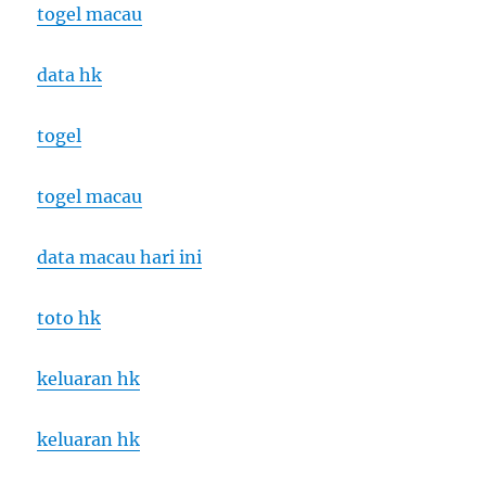
togel macau
data hk
togel
togel macau
data macau hari ini
toto hk
keluaran hk
keluaran hk