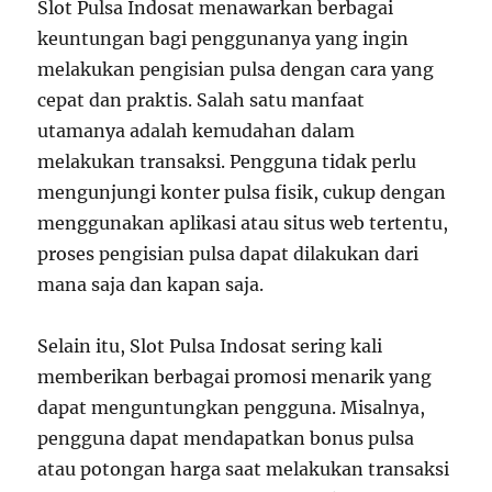
Slot Pulsa Indosat menawarkan berbagai
keuntungan bagi penggunanya yang ingin
melakukan pengisian pulsa dengan cara yang
cepat dan praktis. Salah satu manfaat
utamanya adalah kemudahan dalam
melakukan transaksi. Pengguna tidak perlu
mengunjungi konter pulsa fisik, cukup dengan
menggunakan aplikasi atau situs web tertentu,
proses pengisian pulsa dapat dilakukan dari
mana saja dan kapan saja.
Selain itu, Slot Pulsa Indosat sering kali
memberikan berbagai promosi menarik yang
dapat menguntungkan pengguna. Misalnya,
pengguna dapat mendapatkan bonus pulsa
atau potongan harga saat melakukan transaksi