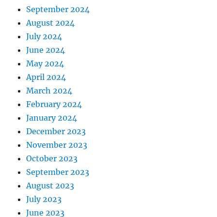
September 2024
August 2024
July 2024
June 2024
May 2024
April 2024
March 2024
February 2024
January 2024
December 2023
November 2023
October 2023
September 2023
August 2023
July 2023
June 2023