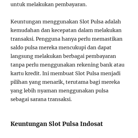
untuk melakukan pembayaran.
Keuntungan menggunakan Slot Pulsa adalah
kemudahan dan kecepatan dalam melakukan
transaksi. Pengguna hanya perlu memastikan
saldo pulsa mereka mencukupi dan dapat
langsung melakukan berbagai pembayaran
tanpa perlu menggunakan rekening bank atau
kartu kredit. Ini membuat Slot Pulsa menjadi
pilihan yang menarik, terutama bagi mereka
yang lebih nyaman menggunakan pulsa
sebagai sarana transaksi.
Keuntungan Slot Pulsa Indosat