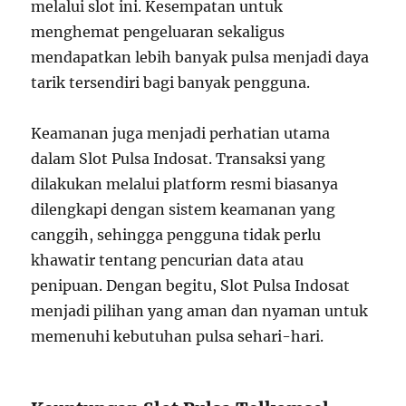
melalui slot ini. Kesempatan untuk
menghemat pengeluaran sekaligus
mendapatkan lebih banyak pulsa menjadi daya
tarik tersendiri bagi banyak pengguna.
Keamanan juga menjadi perhatian utama
dalam Slot Pulsa Indosat. Transaksi yang
dilakukan melalui platform resmi biasanya
dilengkapi dengan sistem keamanan yang
canggih, sehingga pengguna tidak perlu
khawatir tentang pencurian data atau
penipuan. Dengan begitu, Slot Pulsa Indosat
menjadi pilihan yang aman dan nyaman untuk
memenuhi kebutuhan pulsa sehari-hari.