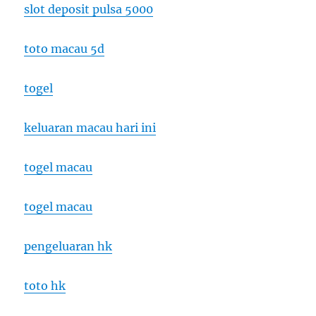
slot deposit pulsa 5000
toto macau 5d
togel
keluaran macau hari ini
togel macau
togel macau
pengeluaran hk
toto hk