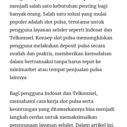
menjadi salah satu kebutuhan penting bagi
banyak orang. Salah satu solusi yang mulai
populer adalah slot pulsa, terutama untuk
pengguna layanan seluler seperti Indosat dan
Telkomsel. Konsep slot pulsa memungkinkan
pengguna melakukan deposit pulsa secara
mudah dan praktis, memberikan kemudahan
dalam bertransaksi tanpa harus repot ke
minimarket atau tempat penjualan pulsa
lainnya.
Bagi pengguna Indosat dan Telkomsel,
memahami cara kerja slot pulsa serta
keuntungan yang ditawarkannya bisa menjadi
langkah cerdas untuk memaksimalkan
penggunaan layanan seluler. Dalam artikel ini,