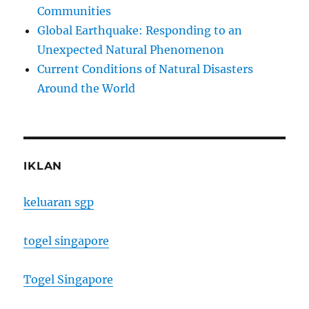
Communities
Global Earthquake: Responding to an
Unexpected Natural Phenomenon
Current Conditions of Natural Disasters
Around the World
IKLAN
keluaran sgp
togel singapore
Togel Singapore