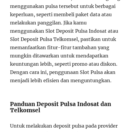
menggunakan pulsa tersebut untuk berbagai
keperluan, seperti membeli paket data atau
melakukan panggilan. Jika kamu
menggunakan Slot Deposit Pulsa Indosat atau
Slot Deposit Pulsa Telkomsel, pastikan untuk
memanfaatkan fitur-fitur tambahan yang
mungkin ditawarkan untuk mendapatkan
keuntungan lebih, seperti promo atau diskon.
Dengan cara ini, penggunaan Slot Pulsa akan
menjadi lebih efisien dan menguntungkan.
Panduan Deposit Pulsa Indosat dan
Telkomsel
Untuk melakukan deposit pulsa pada provider