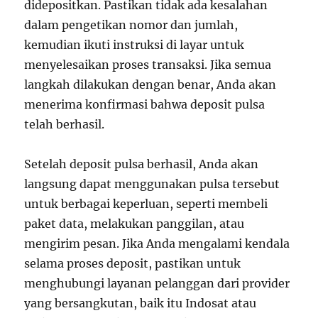
didepositkan. Pastikan tidak ada kesalahan
dalam pengetikan nomor dan jumlah,
kemudian ikuti instruksi di layar untuk
menyelesaikan proses transaksi. Jika semua
langkah dilakukan dengan benar, Anda akan
menerima konfirmasi bahwa deposit pulsa
telah berhasil.
Setelah deposit pulsa berhasil, Anda akan
langsung dapat menggunakan pulsa tersebut
untuk berbagai keperluan, seperti membeli
paket data, melakukan panggilan, atau
mengirim pesan. Jika Anda mengalami kendala
selama proses deposit, pastikan untuk
menghubungi layanan pelanggan dari provider
yang bersangkutan, baik itu Indosat atau