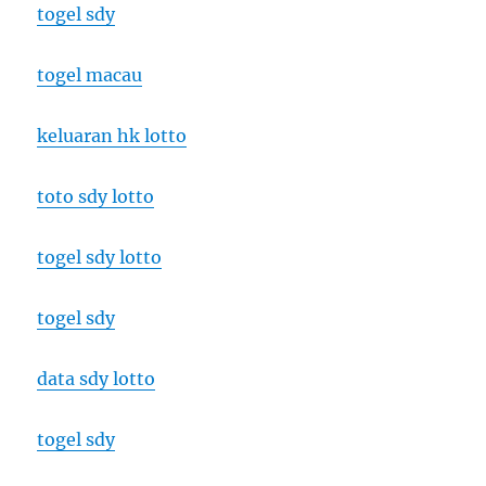
togel sdy
togel macau
keluaran hk lotto
toto sdy lotto
togel sdy lotto
togel sdy
data sdy lotto
togel sdy