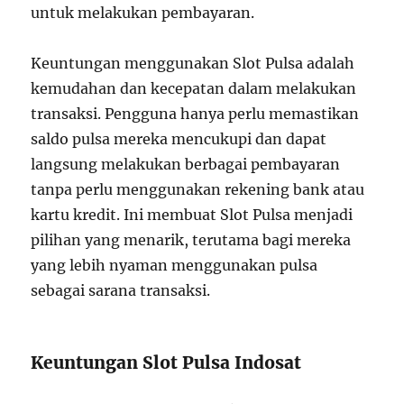
untuk melakukan pembayaran.
Keuntungan menggunakan Slot Pulsa adalah
kemudahan dan kecepatan dalam melakukan
transaksi. Pengguna hanya perlu memastikan
saldo pulsa mereka mencukupi dan dapat
langsung melakukan berbagai pembayaran
tanpa perlu menggunakan rekening bank atau
kartu kredit. Ini membuat Slot Pulsa menjadi
pilihan yang menarik, terutama bagi mereka
yang lebih nyaman menggunakan pulsa
sebagai sarana transaksi.
Keuntungan Slot Pulsa Indosat