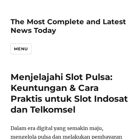
The Most Complete and Latest
News Today
MENU
Menjelajahi Slot Pulsa:
Keuntungan & Cara
Praktis untuk Slot Indosat
dan Telkomsel
Dalam era digital yang semakin maju,
mengelola pulsa dan melakukan pembayaran