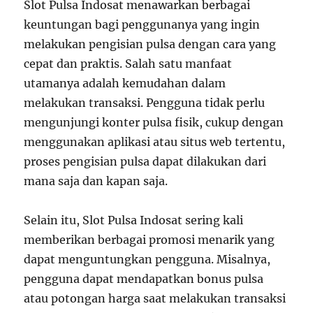
Slot Pulsa Indosat menawarkan berbagai
keuntungan bagi penggunanya yang ingin
melakukan pengisian pulsa dengan cara yang
cepat dan praktis. Salah satu manfaat
utamanya adalah kemudahan dalam
melakukan transaksi. Pengguna tidak perlu
mengunjungi konter pulsa fisik, cukup dengan
menggunakan aplikasi atau situs web tertentu,
proses pengisian pulsa dapat dilakukan dari
mana saja dan kapan saja.
Selain itu, Slot Pulsa Indosat sering kali
memberikan berbagai promosi menarik yang
dapat menguntungkan pengguna. Misalnya,
pengguna dapat mendapatkan bonus pulsa
atau potongan harga saat melakukan transaksi