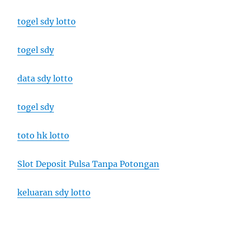
togel sdy lotto
togel sdy
data sdy lotto
togel sdy
toto hk lotto
Slot Deposit Pulsa Tanpa Potongan
keluaran sdy lotto