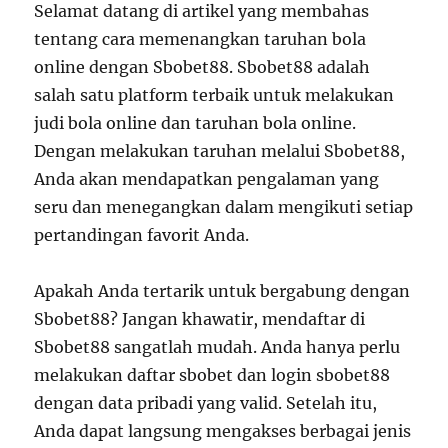
Selamat datang di artikel yang membahas
tentang cara memenangkan taruhan bola
online dengan Sbobet88. Sbobet88 adalah
salah satu platform terbaik untuk melakukan
judi bola online dan taruhan bola online.
Dengan melakukan taruhan melalui Sbobet88,
Anda akan mendapatkan pengalaman yang
seru dan menegangkan dalam mengikuti setiap
pertandingan favorit Anda.
Apakah Anda tertarik untuk bergabung dengan
Sbobet88? Jangan khawatir, mendaftar di
Sbobet88 sangatlah mudah. Anda hanya perlu
melakukan daftar sbobet dan login sbobet88
dengan data pribadi yang valid. Setelah itu,
Anda dapat langsung mengakses berbagai jenis