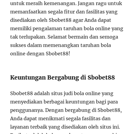
untuk meraih kemenangan. Jangan ragu untuk
memanfaatkan segala fitur dan fasilitas yang
disediakan oleh Sbobet88 agar Anda dapat
memiliki pengalaman taruhan bola online yang
tak terlupakan. Selamat bermain dan semoga
sukses dalam memenangkan taruhan bola
online dengan Sbobet88!
Keuntungan Bergabung di Sbobet88
Sbobet88 adalah situs judi bola online yang
menyediakan berbagai keuntungan bagi para
penggunanya. Dengan bergabung di Sbobet88,
Anda dapat menikmati segala fasilitas dan
layanan terbaik yang disediakan oleh situs ini.