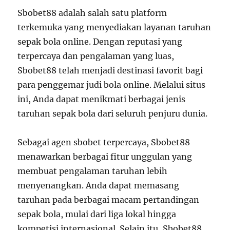
Sbobet88 adalah salah satu platform
terkemuka yang menyediakan layanan taruhan
sepak bola online. Dengan reputasi yang
terpercaya dan pengalaman yang luas,
Sbobet88 telah menjadi destinasi favorit bagi
para penggemar judi bola online. Melalui situs
ini, Anda dapat menikmati berbagai jenis
taruhan sepak bola dari seluruh penjuru dunia.
Sebagai agen sbobet terpercaya, Sbobet88
menawarkan berbagai fitur unggulan yang
membuat pengalaman taruhan lebih
menyenangkan. Anda dapat memasang
taruhan pada berbagai macam pertandingan
sepak bola, mulai dari liga lokal hingga
kompetisi internasional. Selain itu, Sbobet88