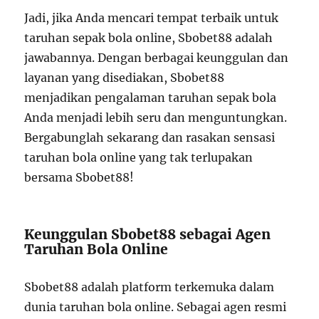
Jadi, jika Anda mencari tempat terbaik untuk
taruhan sepak bola online, Sbobet88 adalah
jawabannya. Dengan berbagai keunggulan dan
layanan yang disediakan, Sbobet88
menjadikan pengalaman taruhan sepak bola
Anda menjadi lebih seru dan menguntungkan.
Bergabunglah sekarang dan rasakan sensasi
taruhan bola online yang tak terlupakan
bersama Sbobet88!
Keunggulan Sbobet88 sebagai Agen
Taruhan Bola Online
Sbobet88 adalah platform terkemuka dalam
dunia taruhan bola online. Sebagai agen resmi