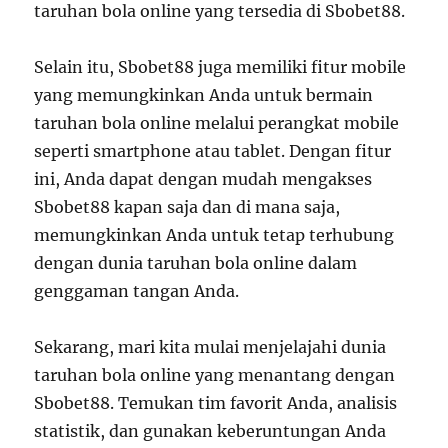
taruhan bola online yang tersedia di Sbobet88.
Selain itu, Sbobet88 juga memiliki fitur mobile
yang memungkinkan Anda untuk bermain
taruhan bola online melalui perangkat mobile
seperti smartphone atau tablet. Dengan fitur
ini, Anda dapat dengan mudah mengakses
Sbobet88 kapan saja dan di mana saja,
memungkinkan Anda untuk tetap terhubung
dengan dunia taruhan bola online dalam
genggaman tangan Anda.
Sekarang, mari kita mulai menjelajahi dunia
taruhan bola online yang menantang dengan
Sbobet88. Temukan tim favorit Anda, analisis
statistik, dan gunakan keberuntungan Anda