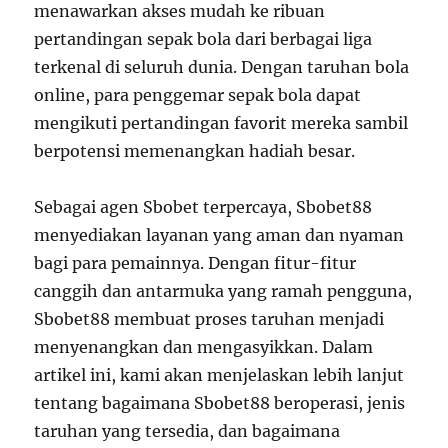
menawarkan akses mudah ke ribuan
pertandingan sepak bola dari berbagai liga
terkenal di seluruh dunia. Dengan taruhan bola
online, para penggemar sepak bola dapat
mengikuti pertandingan favorit mereka sambil
berpotensi memenangkan hadiah besar.
Sebagai agen Sbobet terpercaya, Sbobet88
menyediakan layanan yang aman dan nyaman
bagi para pemainnya. Dengan fitur-fitur
canggih dan antarmuka yang ramah pengguna,
Sbobet88 membuat proses taruhan menjadi
menyenangkan dan mengasyikkan. Dalam
artikel ini, kami akan menjelaskan lebih lanjut
tentang bagaimana Sbobet88 beroperasi, jenis
taruhan yang tersedia, dan bagaimana