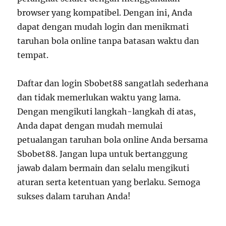
browser yang kompatibel. Dengan ini, Anda
dapat dengan mudah login dan menikmati
taruhan bola online tanpa batasan waktu dan
tempat.
Daftar dan login Sbobet88 sangatlah sederhana
dan tidak memerlukan waktu yang lama.
Dengan mengikuti langkah-langkah di atas,
Anda dapat dengan mudah memulai
petualangan taruhan bola online Anda bersama
Sbobet88. Jangan lupa untuk bertanggung
jawab dalam bermain dan selalu mengikuti
aturan serta ketentuan yang berlaku. Semoga
sukses dalam taruhan Anda!