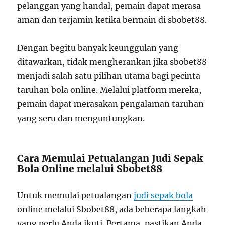
pelanggan yang handal, pemain dapat merasa
aman dan terjamin ketika bermain di sbobet88.
Dengan begitu banyak keunggulan yang
ditawarkan, tidak mengherankan jika sbobet88
menjadi salah satu pilihan utama bagi pecinta
taruhan bola online. Melalui platform mereka,
pemain dapat merasakan pengalaman taruhan
yang seru dan menguntungkan.
Cara Memulai Petualangan Judi Sepak
Bola Online melalui Sbobet88
Untuk memulai petualangan
judi sepak bola
online melalui Sbobet88, ada beberapa langkah
yang perlu Anda ikuti. Pertama, pastikan Anda