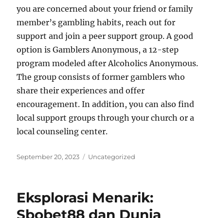
you are concerned about your friend or family
member’s gambling habits, reach out for
support and join a peer support group. A good
option is Gamblers Anonymous, a 12-step
program modeled after Alcoholics Anonymous.
The group consists of former gamblers who
share their experiences and offer
encouragement. In addition, you can also find
local support groups through your church or a
local counseling center.
Posted
Categories
September 20, 2023
Uncategorized
on
Eksplorasi Menarik:
Sbobet88 dan Dunia