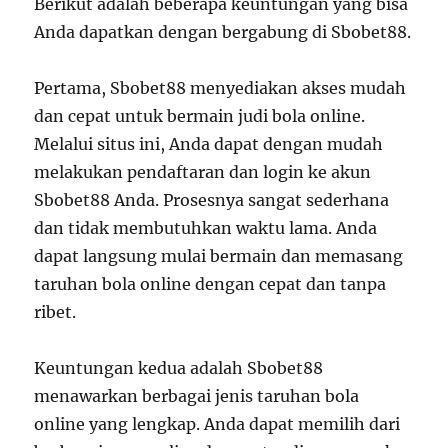
Berikut adalah beberapa keuntungan yang bisa
Anda dapatkan dengan bergabung di Sbobet88.
Pertama, Sbobet88 menyediakan akses mudah
dan cepat untuk bermain judi bola online.
Melalui situs ini, Anda dapat dengan mudah
melakukan pendaftaran dan login ke akun
Sbobet88 Anda. Prosesnya sangat sederhana
dan tidak membutuhkan waktu lama. Anda
dapat langsung mulai bermain dan memasang
taruhan bola online dengan cepat dan tanpa
ribet.
Keuntungan kedua adalah Sbobet88
menawarkan berbagai jenis taruhan bola
online yang lengkap. Anda dapat memilih dari