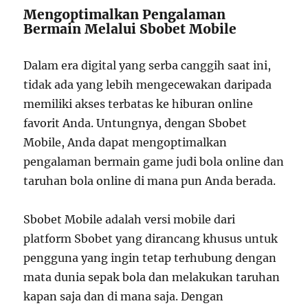
Mengoptimalkan Pengalaman
Bermain Melalui Sbobet Mobile
Dalam era digital yang serba canggih saat ini,
tidak ada yang lebih mengecewakan daripada
memiliki akses terbatas ke hiburan online
favorit Anda. Untungnya, dengan Sbobet
Mobile, Anda dapat mengoptimalkan
pengalaman bermain game judi bola online dan
taruhan bola online di mana pun Anda berada.
Sbobet Mobile adalah versi mobile dari
platform Sbobet yang dirancang khusus untuk
pengguna yang ingin tetap terhubung dengan
mata dunia sepak bola dan melakukan taruhan
kapan saja dan di mana saja. Dengan