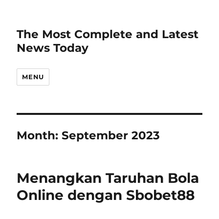
The Most Complete and Latest
News Today
MENU
Month:
September 2023
Menangkan Taruhan Bola
Online dengan Sbobet88