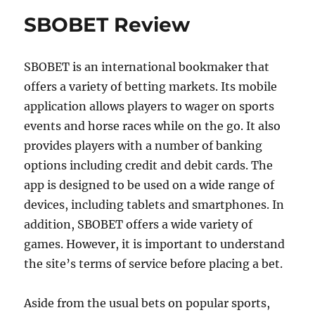
SBOBET Review
SBOBET is an international bookmaker that
offers a variety of betting markets. Its mobile
application allows players to wager on sports
events and horse races while on the go. It also
provides players with a number of banking
options including credit and debit cards. The
app is designed to be used on a wide range of
devices, including tablets and smartphones. In
addition, SBOBET offers a wide variety of
games. However, it is important to understand
the site’s terms of service before placing a bet.
Aside from the usual bets on popular sports,